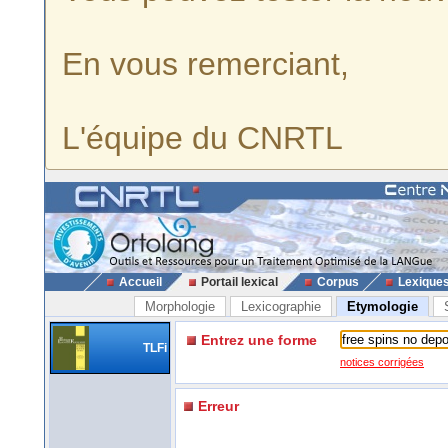
En vous remerciant,
L'équipe du CNRTL
Accueil
Portail lexical
Corpus
Lexique
Morphologie
Lexicographie
Etymologie
Entrez une forme
TLFi
notices corrigées
Erreur