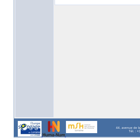
44, avenue de l
Tél. : 