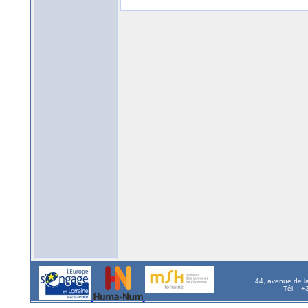
44, avenue de l
Tél. : 