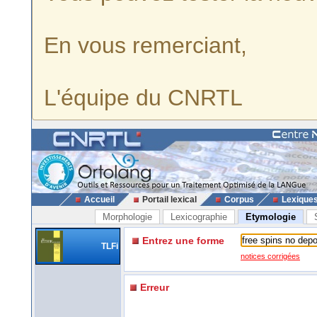
En vous remerciant,
L'équipe du CNRTL
Accueil
Portail lexical
Corpus
Lexique
Morphologie
Lexicographie
Etymologie
Entrez une forme
TLFi
notices corrigées
Erreur