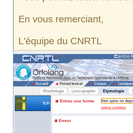
En vous remerciant,
L'équipe du CNRTL
Accueil
Portail lexical
Corpus
Lexique
Morphologie
Lexicographie
Etymologie
Entrez une forme
TLFi
notices corrigées
Erreur