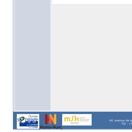
44, avenue de l
Tél. : 