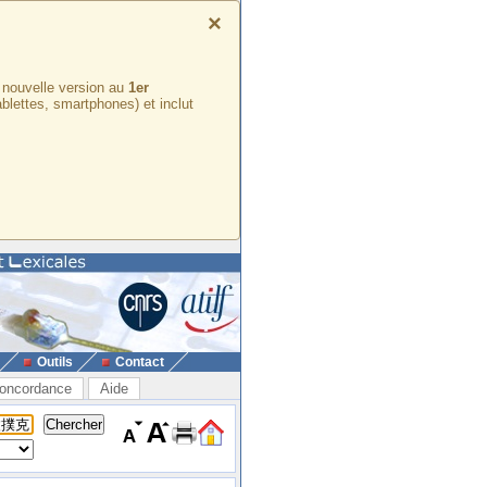
×
e nouvelle version au
1er
ablettes, smartphones) et inclut
Outils
Contact
oncordance
Aide