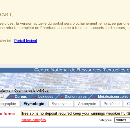
u CNRTL,
services, la version actuelle du portail sera prochainement remplacée par un
 une refonte complète de l'interface adaptée à tous les supports (ordinateurs, t
.
ion ici :
Portail lexical
cal
Corpus
Lexiques
Dictionnaires
Métalexicographie
cographie
Etymologie
Synonymie
Antonymie
Proxémie
C
ne forme
notices corrigées
catégorie :