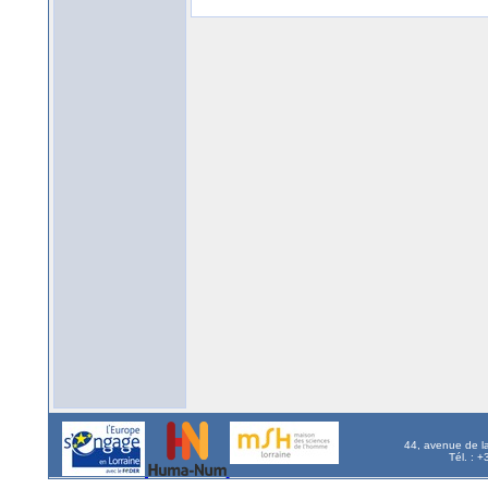
44, avenue de l
Tél. : 