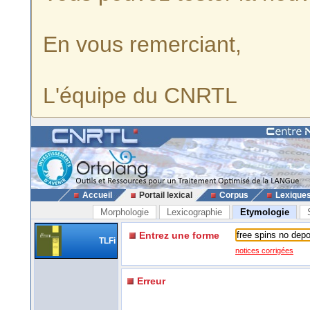
En vous remerciant,
L'équipe du CNRTL
Accueil
Portail lexical
Corpus
Lexique
Morphologie
Lexicographie
Etymologie
Entrez une forme
TLFi
notices corrigées
Erreur