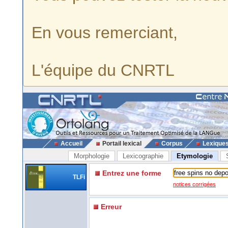
En vous remerciant,
L'équipe du CNRTL
Accueil
Portail lexical
Corpus
Lexique
Morphologie
Lexicographie
Etymologie
Entrez une forme
TLFi
notices corrigées
Erreur