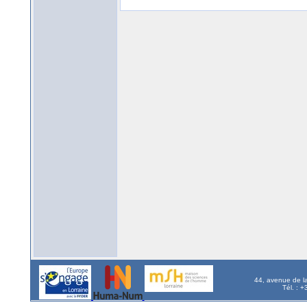
44, avenue de l
Tél. : 