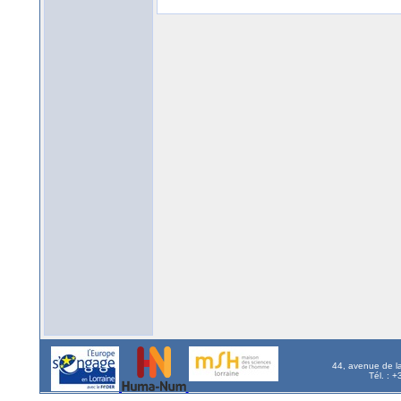
44, avenue de l
Tél. : 