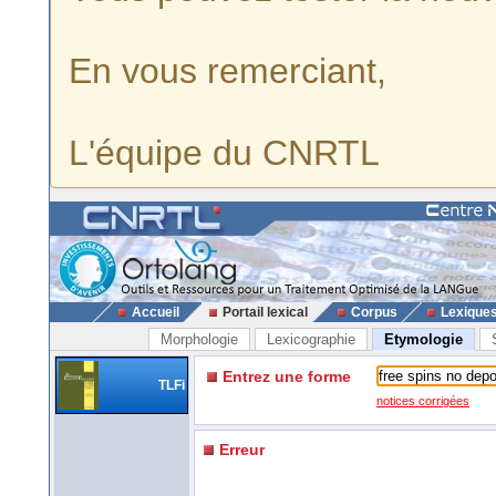
En vous remerciant,
L'équipe du CNRTL
Accueil
Portail lexical
Corpus
Lexique
Morphologie
Lexicographie
Etymologie
Entrez une forme
TLFi
notices corrigées
Erreur