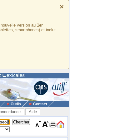
×
e nouvelle version au
1er
ablettes, smartphones) et inclut
Outils
Contact
oncordance
Aide