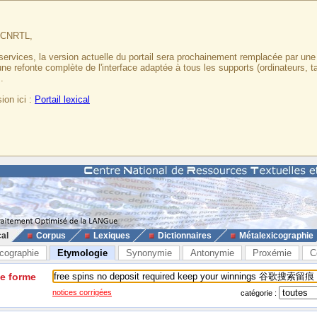
u CNRTL,
services, la version actuelle du portail sera prochainement remplacée par un
 une refonte complète de l'interface adaptée à tous les supports (ordinateurs, t
.
ion ici :
Portail lexical
cal
Corpus
Lexiques
Dictionnaires
Métalexicographie
cographie
Etymologie
Synonymie
Antonymie
Proxémie
C
ne forme
notices corrigées
catégorie :