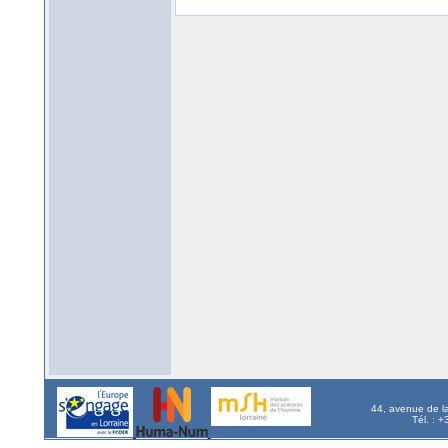
44, avenue de l
Tél. : 