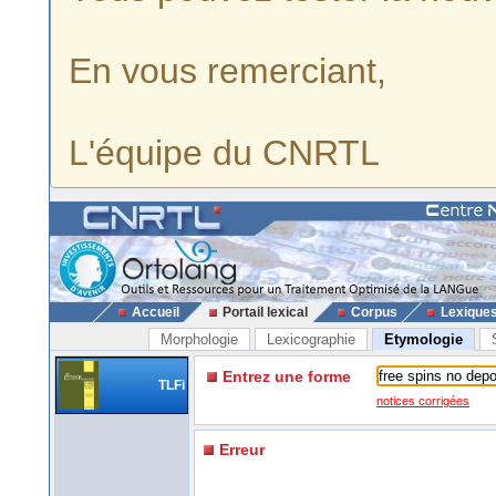
En vous remerciant,
L'équipe du CNRTL
Accueil
Portail lexical
Corpus
Lexique
Morphologie
Lexicographie
Etymologie
Entrez une forme
TLFi
notices corrigées
Erreur