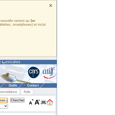
×
e nouvelle version au
1er
ablettes, smartphones) et inclut
Outils
Contact
oncordance
Aide