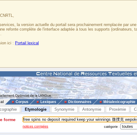
u CNRTL,
services, la version actuelle du portail sera prochainement remplacée par un
 une refonte complète de l'interface adaptée à tous les supports (ordinateurs, t
.
ion ici :
Portail lexical
cal
Corpus
Lexiques
Dictionnaires
Métalexicographie
cographie
Etymologie
Synonymie
Antonymie
Proxémie
C
ne forme
notices corrigées
catégorie :