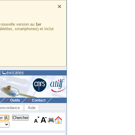
×
e nouvelle version au
1er
ablettes, smartphones) et inclut
Outils
Contact
oncordance
Aide