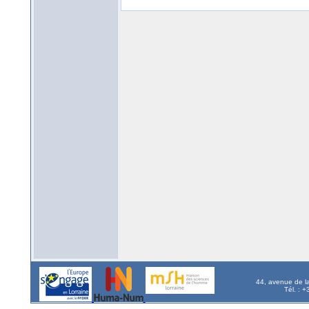
44, avenue de l
Tél. : 