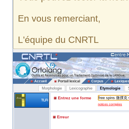
En vous remerciant,
L'équipe du CNRTL
Accueil
Portail lexical
Corpus
Lexique
Morphologie
Lexicographie
Etymologie
Entrez une forme
TLFi
notices corrigées
Erreur