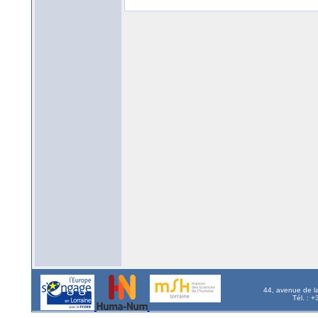
44, avenue de l
Tél. : 