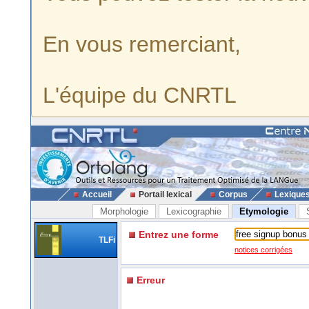
En vous remerciant,
L'équipe du CNRTL
Accueil
Portail lexical
Corpus
Lexique
Morphologie
Lexicographie
Etymologie
Entrez une forme
TLFi
notices corrigées
Erreur