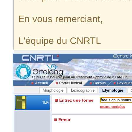
En vous remerciant,
L'équipe du CNRTL
Accueil
Portail lexical
Corpus
Lexique
Morphologie
Lexicographie
Etymologie
Entrez une forme
TLFi
notices corrigées
Erreur