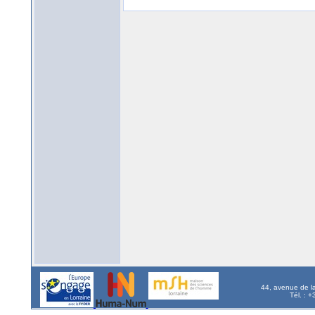
44, avenue de l
Tél. : 