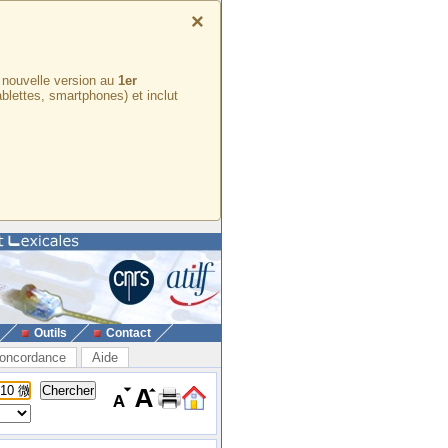
×
e nouvelle version au
1er
ablettes, smartphones) et inclut
Outils
Contact
oncordance
Aide