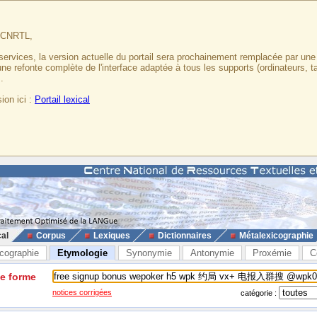
u CNRTL,
services, la version actuelle du portail sera prochainement remplacée par un
 une refonte complète de l'interface adaptée à tous les supports (ordinateurs, t
.
ion ici :
Portail lexical
cal
Corpus
Lexiques
Dictionnaires
Métalexicographie
cographie
Etymologie
Synonymie
Antonymie
Proxémie
C
ne forme
notices corrigées
catégorie :