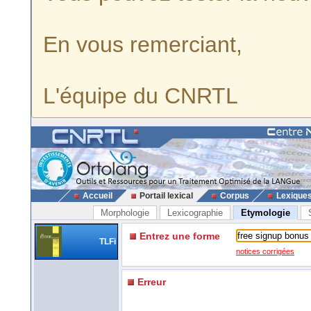
En vous remerciant,
L'équipe du CNRTL
Accueil
Portail lexical
Corpus
Lexique
Morphologie
Lexicographie
Etymologie
Entrez une forme
TLFi
notices corrigées
Erreur