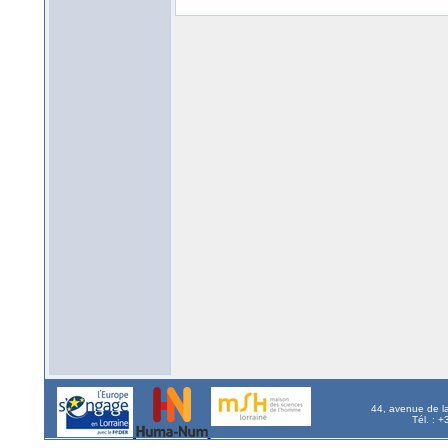
44, avenue de l
Tél. : 