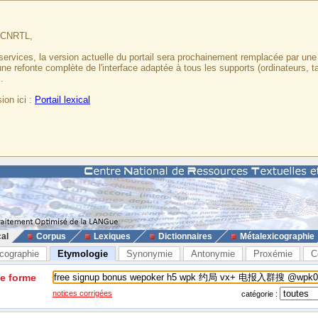
u CNRTL,
services, la version actuelle du portail sera prochainement remplacée par un
 une refonte complète de l'interface adaptée à tous les supports (ordinateurs, t
.
ion ici :
Portail lexical
cal
Corpus
Lexiques
Dictionnaires
Métalexicographie
cographie
Etymologie
Synonymie
Antonymie
Proxémie
C
ne forme
notices corrigées
catégorie :