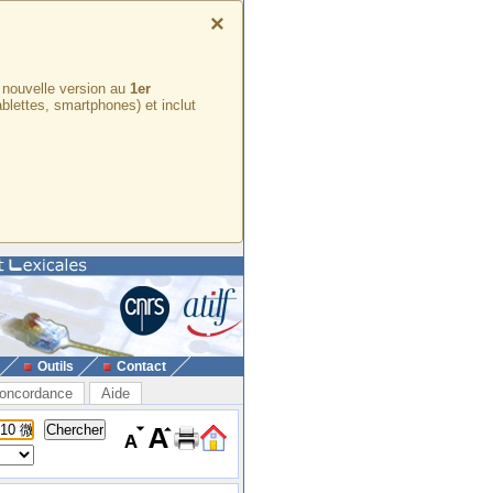
×
e nouvelle version au
1er
ablettes, smartphones) et inclut
Outils
Contact
oncordance
Aide