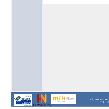
44, avenue de l
Tél. : 