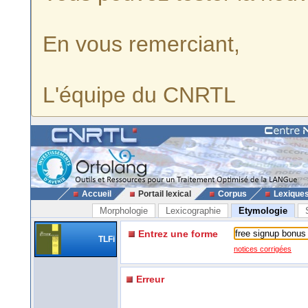
En vous remerciant,
L'équipe du CNRTL
Accueil
Portail lexical
Corpus
Lexique
Morphologie
Lexicographie
Etymologie
Entrez une forme
TLFi
notices corrigées
Erreur