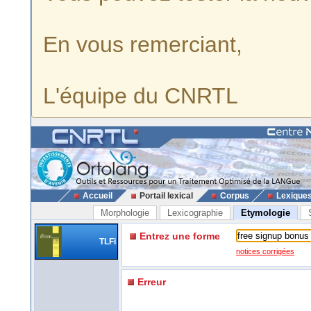
En vous remerciant,
L'équipe du CNRTL
Accueil
Portail lexical
Corpus
Lexique
Morphologie
Lexicographie
Etymologie
Entrez une forme
TLFi
notices corrigées
Erreur