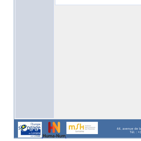
44, avenue de l
Tél. : 