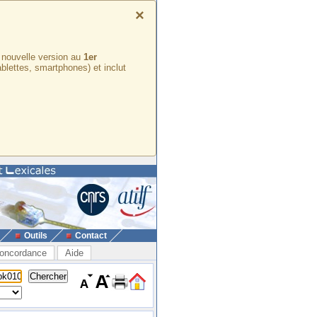
×
e nouvelle version au
1er
ablettes, smartphones) et inclut
Outils
Contact
oncordance
Aide