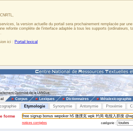
u CNRTL,
services, la version actuelle du portail sera prochainement remplacée par un
 une refonte complète de l'interface adaptée à tous les supports (ordinateurs, t
.
ion ici :
Portail lexical
cal
Corpus
Lexiques
Dictionnaires
Métalexicographie
cographie
Etymologie
Synonymie
Antonymie
Proxémie
C
ne forme
notices corrigées
catégorie :