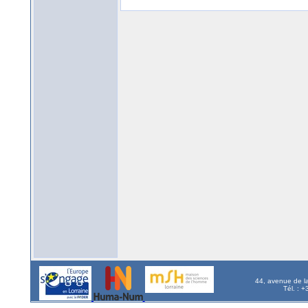
44, avenue de l
Tél. : 