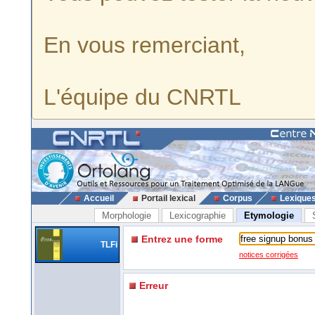
En vous remerciant,
L'équipe du CNRTL
Accueil
Portail lexical
Corpus
Lexique
Morphologie
Lexicographie
Etymologie
Entrez une forme
TLFi
notices corrigées
Erreur