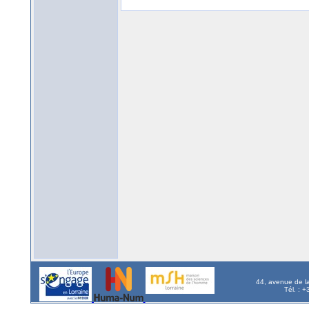
44, avenue de l
Tél. : 