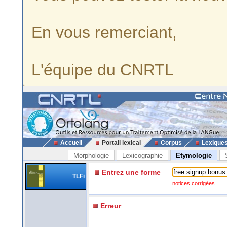
En vous remerciant,
L'équipe du CNRTL
Accueil
Portail lexical
Corpus
Lexique
Morphologie
Lexicographie
Etymologie
Entrez une forme
TLFi
notices corrigées
Erreur