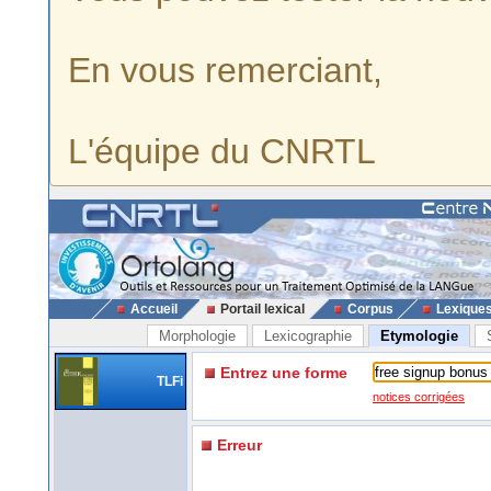
En vous remerciant,
L'équipe du CNRTL
Accueil
Portail lexical
Corpus
Lexique
Morphologie
Lexicographie
Etymologie
Entrez une forme
TLFi
notices corrigées
Erreur