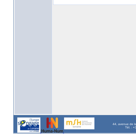
44, avenue de l
Tél. : 