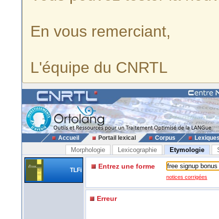
En vous remerciant,
L'équipe du CNRTL
Accueil
Portail lexical
Corpus
Lexique
Morphologie
Lexicographie
Etymologie
Entrez une forme
TLFi
notices corrigées
Erreur