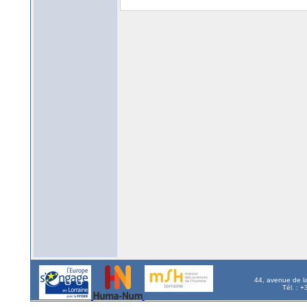
44, avenue de l
Tél. : 