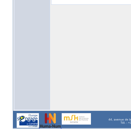
44, avenue de l
Tél. : 