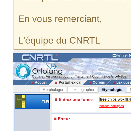
En vous remerciant,
L'équipe du CNRTL
Accueil
Portail lexical
Corpus
Lexique
Morphologie
Lexicographie
Etymologie
Entrez une forme
TLFi
notices corrigées
Erreur