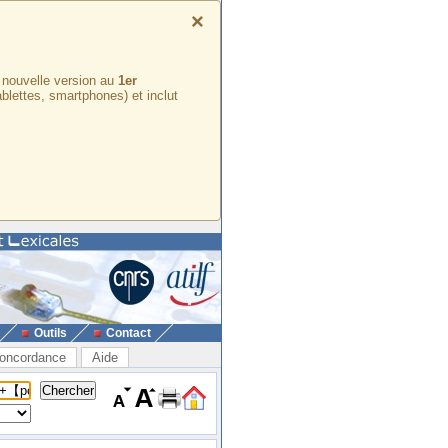
×
e nouvelle version au
1er
ablettes, smartphones) et inclut
Outils
Contact
oncordance
Aide