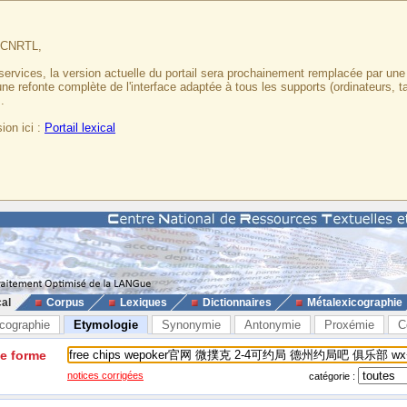
u CNRTL,
services, la version actuelle du portail sera prochainement remplacée par un
 une refonte complète de l'interface adaptée à tous les supports (ordinateurs, t
.
ion ici :
Portail lexical
cal
Corpus
Lexiques
Dictionnaires
Métalexicographie
cographie
Etymologie
Synonymie
Antonymie
Proxémie
C
ne forme
notices corrigées
catégorie :