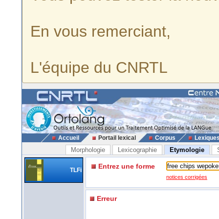
En vous remerciant,
L'équipe du CNRTL
Accueil
Portail lexical
Corpus
Lexique
Morphologie
Lexicographie
Etymologie
Entrez une forme
TLFi
notices corrigées
Erreur