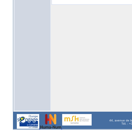
44, avenue de l
Tél. : 