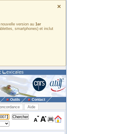
×
e nouvelle version au
1er
ablettes, smartphones) et inclut
Outils
Contact
oncordance
Aide