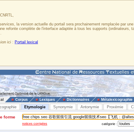
u CNRTL,
services, la version actuelle du portail sera prochainement remplacée par un
 une refonte complète de l'interface adaptée à tous les supports (ordinateurs, t
.
ion ici :
Portail lexical
cal
Corpus
Lexiques
Dictionnaires
Métalexicographie
cographie
Etymologie
Synonymie
Antonymie
Proxémie
C
ne forme
notices corrigées
catégorie :