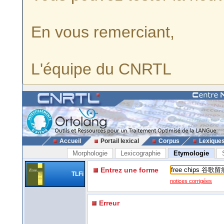
En vous remerciant,
L'équipe du CNRTL
Accueil
Portail lexical
Corpus
Lexique
Morphologie
Lexicographie
Etymologie
Entrez une forme
TLFi
notices corrigées
Erreur