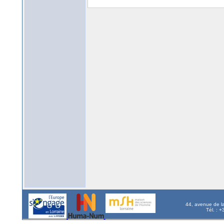
44, avenue de l
Tél. : 