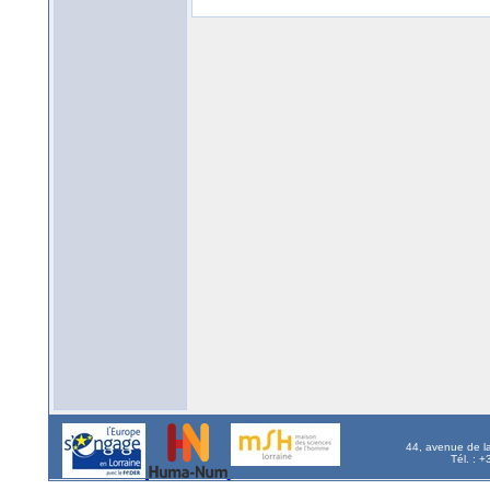
44, avenue de l
Tél. : 