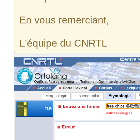
En vous remerciant,
L'équipe du CNRTL
Accueil
Portail lexical
Corpus
Lexique
Morphologie
Lexicographie
Etymologie
Entrez une forme
TLFi
notices corrigées
Erreur