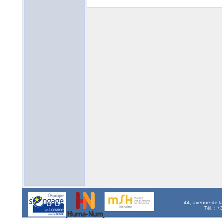
44, avenue de l
Tél. : 