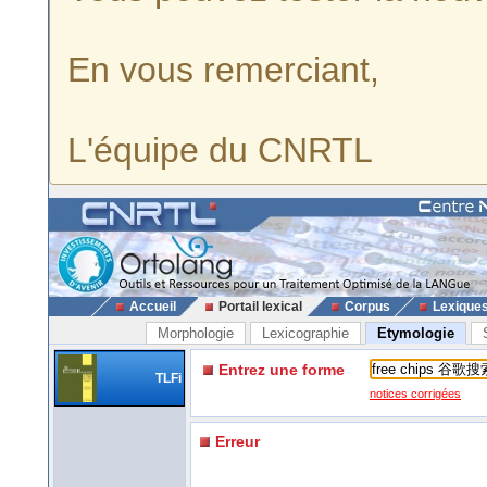
En vous remerciant,
L'équipe du CNRTL
Accueil
Portail lexical
Corpus
Lexique
Morphologie
Lexicographie
Etymologie
Entrez une forme
TLFi
notices corrigées
Erreur