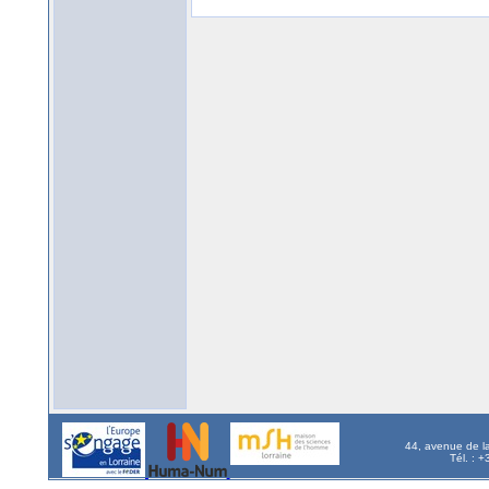
44, avenue de l
Tél. : 