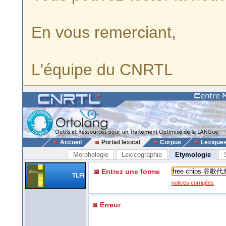
En vous remerciant,
L'équipe du CNRTL
Accueil
Portail lexical
Corpus
Lexique
Morphologie
Lexicographie
Etymologie
Entrez une forme
TLFi
notices corrigées
Erreur