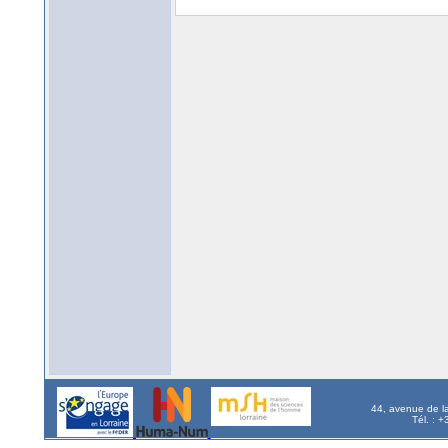
44, avenue de l
Tél. : 