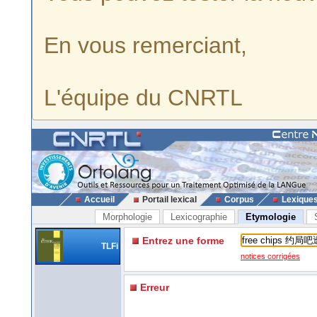
En vous remerciant,
L'équipe du CNRTL
Accueil
Portail lexical
Corpus
Lexique
Morphologie
Lexicographie
Etymologie
Entrez une forme
TLFi
notices corrigées
Erreur