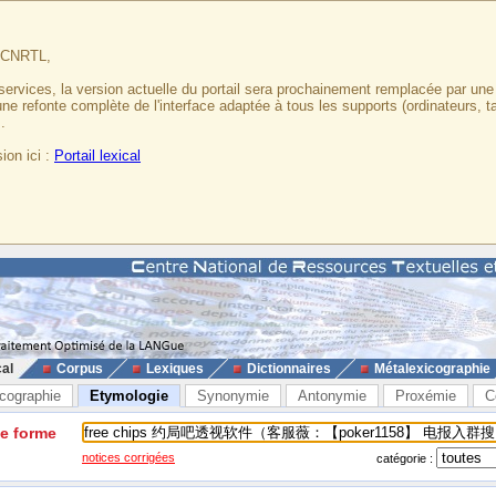
u CNRTL,
services, la version actuelle du portail sera prochainement remplacée par un
 une refonte complète de l'interface adaptée à tous les supports (ordinateurs, t
.
ion ici :
Portail lexical
cal
Corpus
Lexiques
Dictionnaires
Métalexicographie
cographie
Etymologie
Synonymie
Antonymie
Proxémie
C
ne forme
notices corrigées
catégorie :