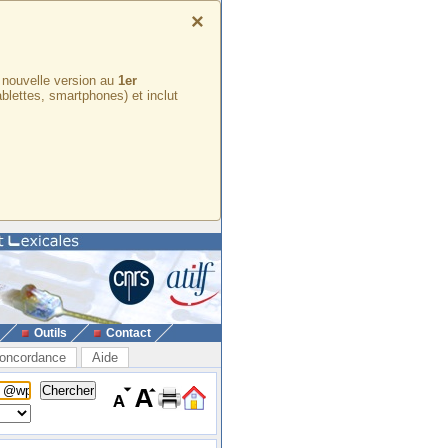
×
e nouvelle version au
1er
ablettes, smartphones) et inclut
Outils
Contact
oncordance
Aide