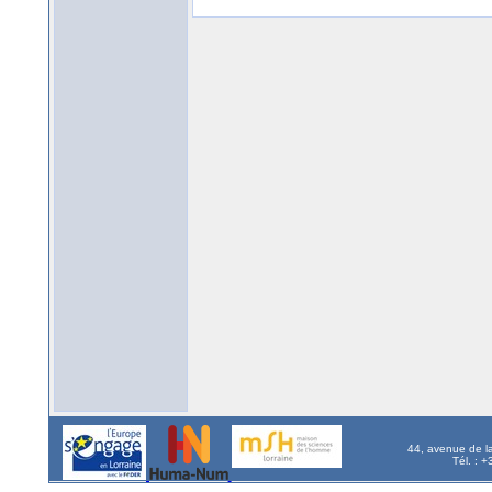
44, avenue de l
Tél. : 