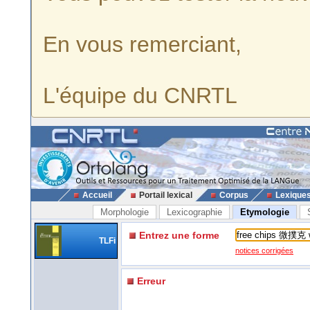
En vous remerciant,
L'équipe du CNRTL
Accueil
Portail lexical
Corpus
Lexique
Morphologie
Lexicographie
Etymologie
Entrez une forme
TLFi
notices corrigées
Erreur