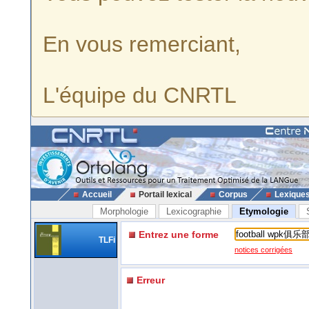
En vous remerciant,
L'équipe du CNRTL
Accueil
Portail lexical
Corpus
Lexique
Morphologie
Lexicographie
Etymologie
Entrez une forme
TLFi
notices corrigées
Erreur