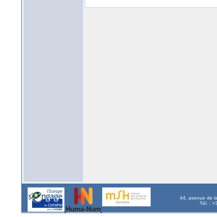
44, avenue de l
Tél. : 