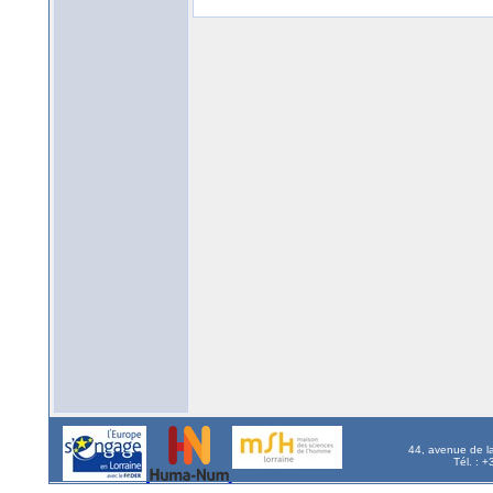
44, avenue de l
Tél. : 