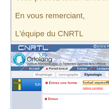
En vous remerciant,
L'équipe du CNRTL
Accueil
Portail lexical
Corpus
Lexique
Morphologie
Lexicographie
Etymologie
Entrez une forme
TLFi
notices corrigées
Erreur