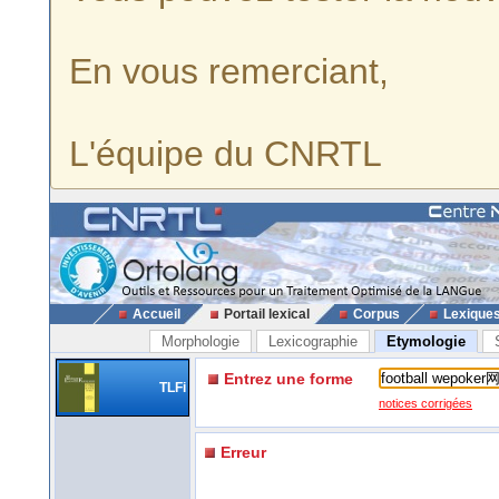
En vous remerciant,
L'équipe du CNRTL
Accueil
Portail lexical
Corpus
Lexique
Morphologie
Lexicographie
Etymologie
Entrez une forme
TLFi
notices corrigées
Erreur