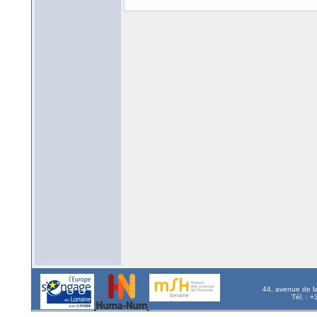
44, avenue de l
Tél. : 