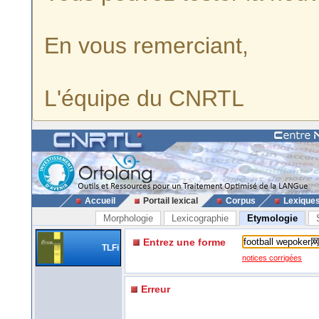
En vous remerciant,
L'équipe du CNRTL
Accueil
Portail lexical
Corpus
Lexique
Morphologie
Lexicographie
Etymologie
Entrez une forme
TLFi
notices corrigées
Erreur