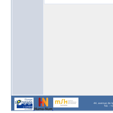
44, avenue de l
Tél. : 