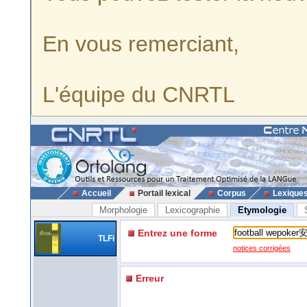
En vous remerciant,
L'équipe du CNRTL
Accueil
Portail lexical
Corpus
Lexique
Morphologie
Lexicographie
Etymologie
Entrez une forme
TLFi
notices corrigées
Erreur