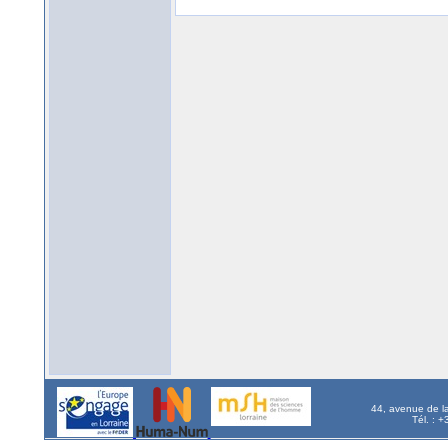
44, avenue de l
Tél. : 