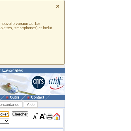
×
e nouvelle version au
1er
ablettes, smartphones) et inclut
Outils
Contact
oncordance
Aide