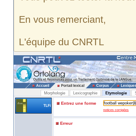
En vous remerciant,
L'équipe du CNRTL
Accueil
Portail lexical
Corpus
Lexique
Morphologie
Lexicographie
Etymologie
Entrez une forme
TLFi
notices corrigées
Erreur