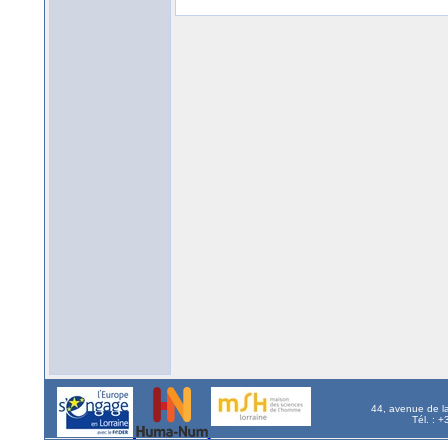
44, avenue de l
Tél. : 