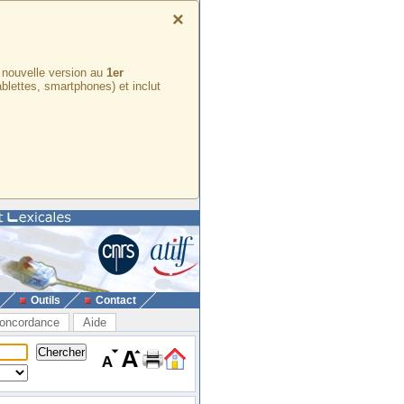
×
e nouvelle version au
1er
ablettes, smartphones) et inclut
Outils
Contact
oncordance
Aide