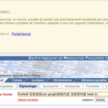
u CNRTL,
services, la version actuelle du portail sera prochainement remplacée par un
 une refonte complète de l'interface adaptée à tous les supports (ordinateurs, t
.
ion ici :
Portail lexical
cal
Corpus
Lexiques
Dictionnaires
Métalexicographie
cographie
Etymologie
Synonymie
Antonymie
Proxémie
C
ne forme
notices corrigées
catégorie :