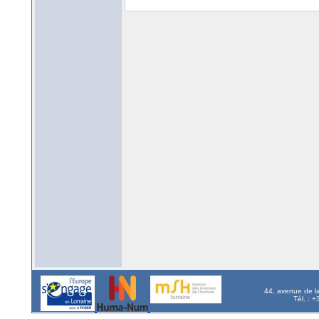
44, avenue de l
Tél. : 