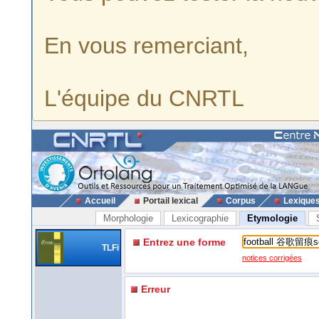
En vous remerciant,
L'équipe du CNRTL
Accueil
Portail lexical
Corpus
Lexique
Morphologie
Lexicographie
Etymologie
Entrez une forme
TLFi
notices corrigées
Erreur