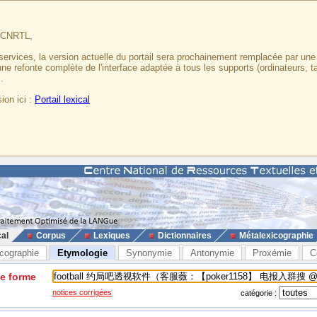
u CNRTL,
services, la version actuelle du portail sera prochainement remplacée par un
 une refonte complète de l'interface adaptée à tous les supports (ordinateurs, t
.
ion ici :
Portail lexical
cal
Corpus
Lexiques
Dictionnaires
Métalexicographie
cographie
Etymologie
Synonymie
Antonymie
Proxémie
C
ne forme
notices corrigées
catégorie :