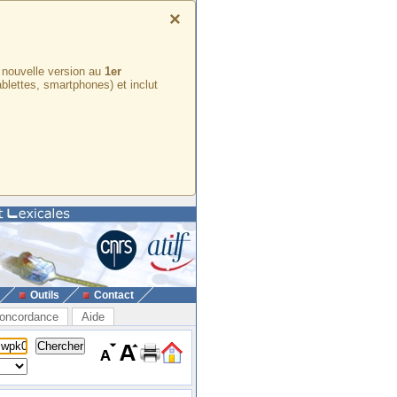
×
e nouvelle version au
1er
ablettes, smartphones) et inclut
Outils
Contact
oncordance
Aide