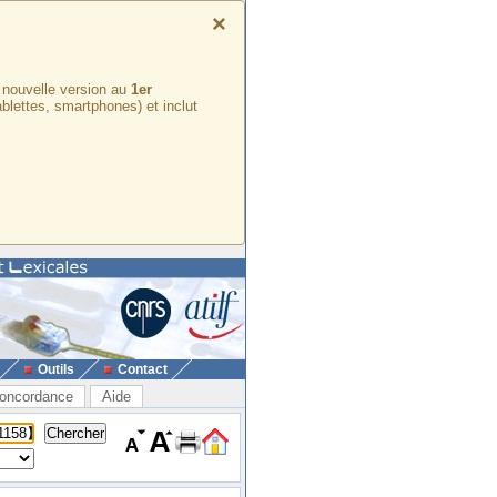
×
e nouvelle version au
1er
ablettes, smartphones) et inclut
Outils
Contact
oncordance
Aide