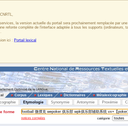
u CNRTL,
services, la version actuelle du portail sera prochainement remplacée par un
 une refonte complète de l'interface adaptée à tous les supports (ordinateurs, t
.
ion ici :
Portail lexical
cal
Corpus
Lexiques
Dictionnaires
Métalexicographie
cographie
Etymologie
Synonymie
Antonymie
Proxémie
C
ne forme
notices corrigées
catégorie :