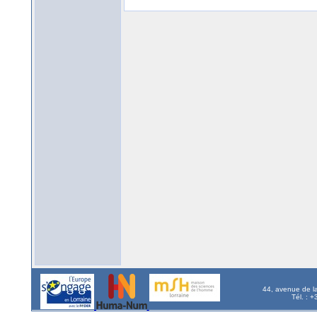
44, avenue de l
Tél. : 