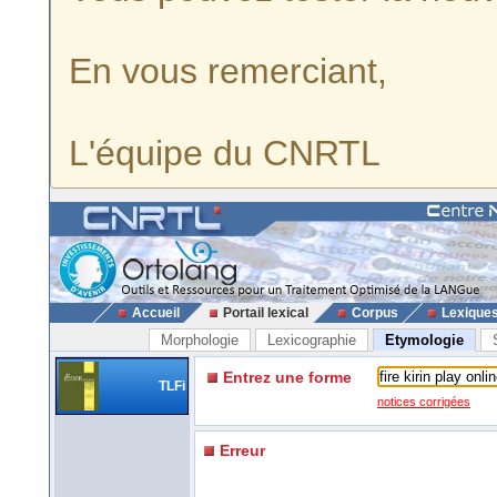
En vous remerciant,
L'équipe du CNRTL
Accueil
Portail lexical
Corpus
Lexique
Morphologie
Lexicographie
Etymologie
Entrez une forme
TLFi
notices corrigées
Erreur