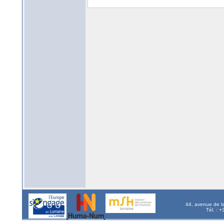
44, avenue de l
Tél. : 