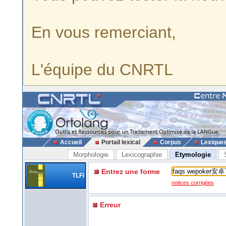
En vous remerciant,
L'équipe du CNRTL
Accueil
Portail lexical
Corpus
Lexique
Morphologie
Lexicographie
Etymologie
Entrez une forme
TLFi
notices corrigées
Erreur