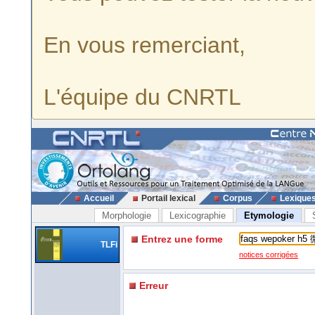
En vous remerciant,
L'équipe du CNRTL
Accueil
Portail lexical
Corpus
Lexique
Morphologie
Lexicographie
Etymologie
Entrez une forme
TLFi
notices corrigées
Erreur