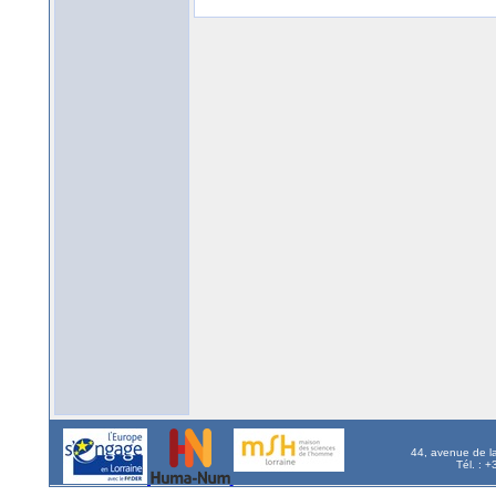
44, avenue de l
Tél. : 