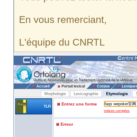
En vous remerciant,
L'équipe du CNRTL
Accueil
Portail lexical
Corpus
Lexique
Morphologie
Lexicographie
Etymologie
Entrez une forme
TLFi
notices corrigées
Erreur